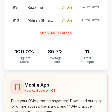
#9
Ruzanna
71.0
%
Jul 22, 2026
#10
Mihran Shirakyan
71.0
%
Jul 29, 2026
Show All 11 Entries
100.0
%
85.7
%
11
Highest
Average
Total
Score
Score
Attempts
Mobile App
Now Available on iOS
Take your DMV practice anywhere! Download our app
for offline access, flashcards, and 1,164+ practice
questions in 11 languages.